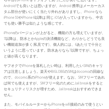
Androidでも良いとは思いますが、Android 携帯はメーカーカス
タム部分が使いにくく当たり外れがありますし、iPhone なら
iPhone 5SやiPhone 6以降は 同じ iOSが入っていますから、中古
でも使い勝手は似たような感じです。
iPhoneのバージョンが上がると、機能の方も増えていますが、
7以降は、防水とかAppleの決済機能など、わりかしどうでも良
い機能追加が多く(私見です)、個人的には、6あたりで十分と
いうように思っています。防水ありなら7以降ですが、ちょっ
と値が高くなります。
ヤフオクでiPhoneを落札したい時は、利用したいSIMのキャリ
アは注意しましょう。楽天やBIGLOBEのSIMはdocomoの回線な
ので、docomo系のiPhoneが使えます。なお、SIMフリーであれ
ば何でも使えますが、SIMフリー化のためにJail breakをすると
セキュリティリスクが増すため、Jail breakはおすすめできま
せん。
また、モバイルルーターからiPhoneをwifi接続のみで使うとい