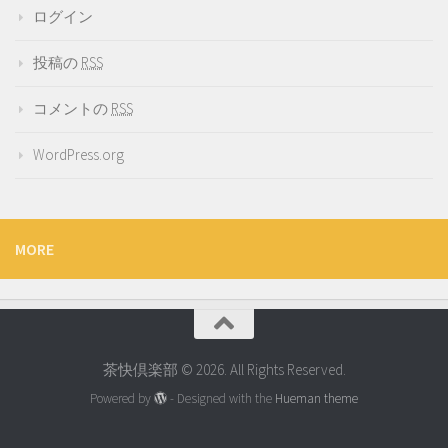
ログイン
投稿の
RSS
コメントの
RSS
WordPress.org
MORE
茶快倶楽部 © 2026. All Rights Reserved.
Powered by
- Designed with the
Hueman theme