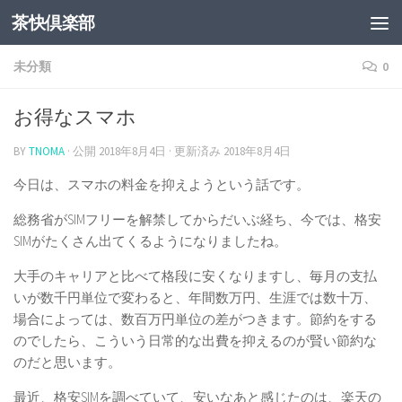
茶快倶楽部
未分類
0
お得なスマホ
BY
TNOMA
· 公開
2018年8月4日
· 更新済み
2018年8月4日
今日は、スマホの料金を抑えようという話です。
総務省がSIMフリーを解禁してからだいぶ経ち、今では、格安
SIMがたくさん出てくるようになりましたね。
大手のキャリアと比べて格段に安くなりますし、毎月の支払
いが数千円単位で変わると、年間数万円、生涯では数十万、
場合によっては、数百万円単位の差がつきます。節約をする
のでしたら、こういう日常的な出費を抑えるのが賢い節約な
のだと思います。
最近、格安SIMを調べていて、安いなあと感じたのは、楽天の