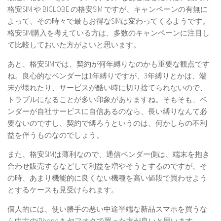
格安SIM や BIGLOBE の格安SIM ですが、キャンペーンの有無に
よって、その時々で最もお得なSIMは変わってくるようです。
格安SIM購入を考えている方は、多数のキャンペーンに注目し
て比較しておいた方がよいと思います。
あと、格安SIMでは、契約が何年縛りなのかも重要な観点です
ね。良心的なベンダーは1年縛りですが、3年縛りとかは、端
末が壊れたり、サービスが酷い時に切り捨てられないので、
トラブルになることが多い印象がありますね。そもそも、ベ
ンダーが自社サービスに自信あるのなら、長い縛りなんて必
要ないのですし、契約で縛ろうというのは、何かしらの不利
益を伴うものなのでしょう。
また、格安SIMは薄利なので、通信ベンダー側は、端末を抱き
合わせ販売するなどして利益を増やそうとするのですが、そ
の時、あまり機能的に良くない機種を高い値段で買わせよう
とするケースも見受けられます。
個人的には、使い勝手の悪い中途半端な新品スマホを買うな
ら中古のiPhone をヤフオクで買った方が良いと思います。